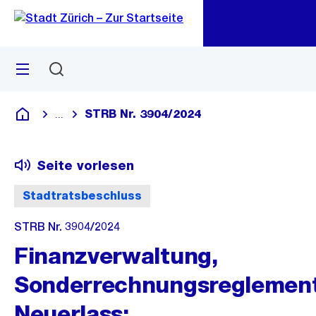
Zu
Zu
Sprunglink
Navigation
Menü
Suchen
M
öf
STRB Nr. 3904/2024
...
Blende alle Breadcrumbs ein
Deutsch
Seite vorlesen
Stadtratsbeschluss
STRB Nr. 3904/2024
Finanzverwaltung,
Sonderrechnungsreglement
Neuerlass;