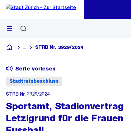
Zu
Zu
Sprunglink
Navigation
Menü
Suchen
M
öf
STRB Nr. 3929/2024
...
Blende alle Breadcrumbs ein
Deutsch
Seite vorlesen
Stadtratsbeschluss
STRB Nr. 3929/2024
Sportamt, Stadionvertrag
Letzigrund für die Frauen
Fussball