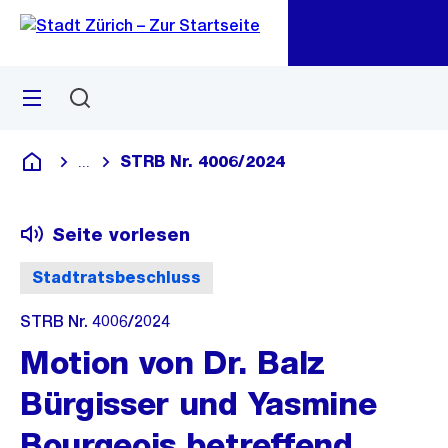
Zu
Zu
Sprunglink
Navigation
Menü
Suchen
M
öf
STRB Nr. 4006/2024
...
Blende alle Breadcrumbs ein
Deutsch
Seite vorlesen
Stadtratsbeschluss
STRB Nr. 4006/2024
Motion von Dr. Balz
Bürgisser und Yasmine
Bourgeois betreffend