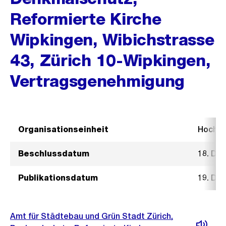
Reformierte Kirche
Wipkingen, Wibichstrasse
43, Zürich 10-Wipkingen,
Vertragsgenehmigung
Organisationseinheit
Hochb
Beschlussdatum
18. De
Publikationsdatum
19. De
Amt für Städtebau und Grün Stadt Zürich,