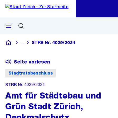
Zu
Zu
Sprunglink
Navigation
Menü
Suchen
M
öf
STRB Nr. 4029/2024
...
Blende alle Breadcrumbs ein
Deutsch
Seite vorlesen
Stadtratsbeschluss
STRB Nr. 4029/2024
Amt für Städtebau und
Grün Stadt Zürich,
Denkmalschutz,