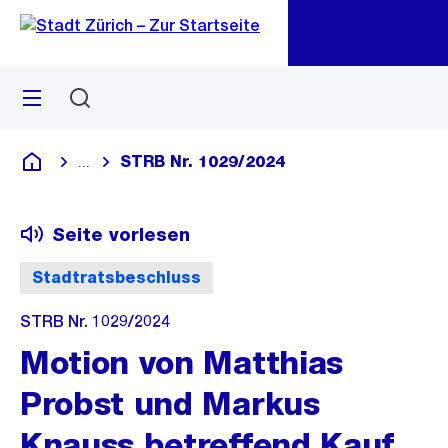
Zu
Zu
Sprunglink
Navigation
Menü
Suchen
M
öf
STRB Nr. 1029/2024
...
Blende alle Breadcrumbs ein
Deutsch
Seite vorlesen
Stadtratsbeschluss
STRB Nr. 1029/2024
Motion von Matthias
Probst und Markus
Knauss betreffend Kauf