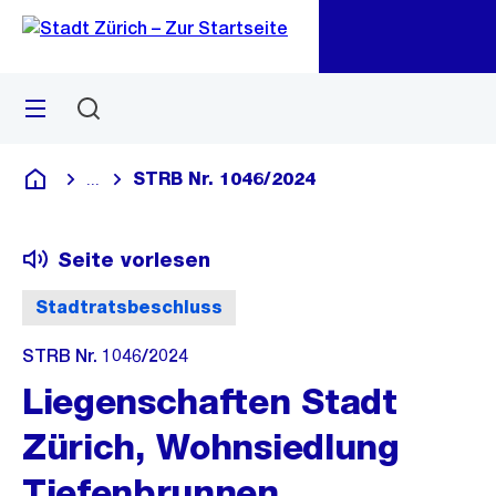
Zu
Zu
Sprunglink
Navigation
Menü
Suchen
M
öf
STRB Nr. 1046/2024
...
Blende alle Breadcrumbs ein
Deutsch
Seite vorlesen
Stadtratsbeschluss
STRB Nr. 1046/2024
Liegenschaften Stadt
Zürich, Wohnsiedlung
Tiefenbrunnen,