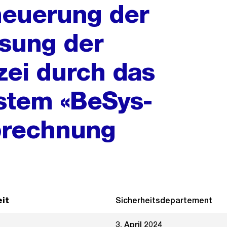
rneuerung der
sung der
zei durch das
stem «BeSys-
brechnung
it
Sicherheitsdepartement
3. April 2024