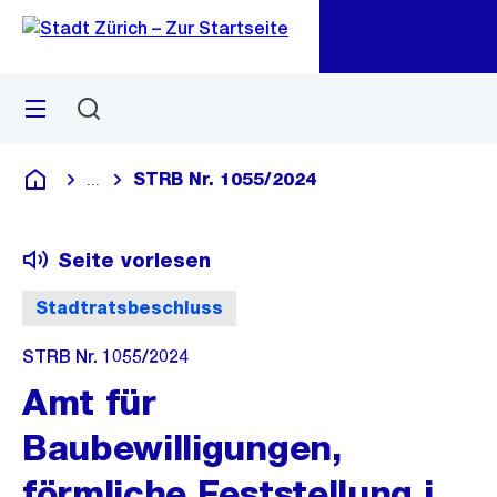
Zu
Zu
Sprunglink
Navigation
Menü
Suchen
M
öf
STRB Nr. 1055/2024
...
Blende alle Breadcrumbs ein
Deutsch
Seite vorlesen
Stadtratsbeschluss
STRB Nr. 1055/2024
Amt für
Baubewilligungen,
förmliche Feststellung i.