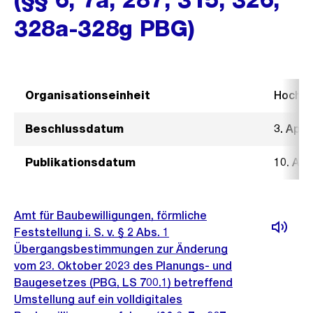
328a-328g PBG)
Organisationseinheit
Hochb
Beschlussdatum
3. Apri
Publikationsdatum
10. Apr
Amt für Baubewilligungen, förmliche
Feststellung i. S. v. § 2 Abs. 1
Übergangsbestimmungen zur Änderung
vom 23. Oktober 2023 des Planungs- und
Baugesetzes (PBG, LS 700.1) betreffend
Umstellung auf ein volldigitales