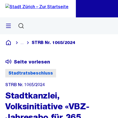
Zu
Zu
Sprunglink
Navigation
Menü
Suchen
M
öf
STRB Nr. 1065/2024
...
Blende alle Breadcrumbs ein
Deutsch
Seite vorlesen
Stadtratsbeschluss
STRB Nr. 1065/2024
Stadtkanzlei,
Volksinitiative «VBZ-
Jahresabo für 365