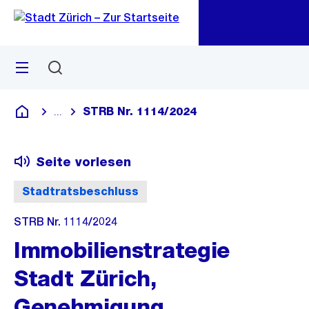
Zu
Zu
Sprunglink
Navigation
Menü
Suchen
M
öf
STRB Nr. 1114/2024
...
Blende alle Breadcrumbs ein
Deutsch
Seite vorlesen
Stadtratsbeschluss
STRB Nr. 1114/2024
Immobilienstrategie
Stadt Zürich,
Genehmigung