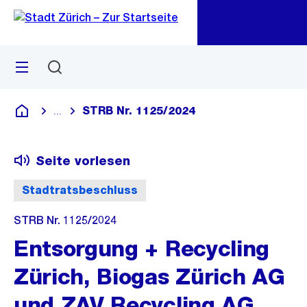
Zu
Zu
Sprunglink
Navigation
Menü
Suchen
M
öf
STRB Nr. 1125/2024
...
Blende alle Breadcrumbs ein
Deutsch
Seite vorlesen
Stadtratsbeschluss
STRB Nr. 1125/2024
Entsorgung + Recycling
Zürich, Biogas Zürich AG
und ZAV Recycling AG,