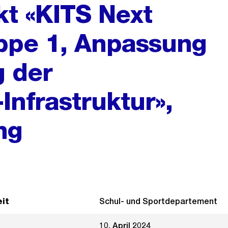
kt «KITS Next
ppe 1, Anpassung
g der
Infrastruktur»,
ng
it
Schul- und Sportdepartement
10. April 2024