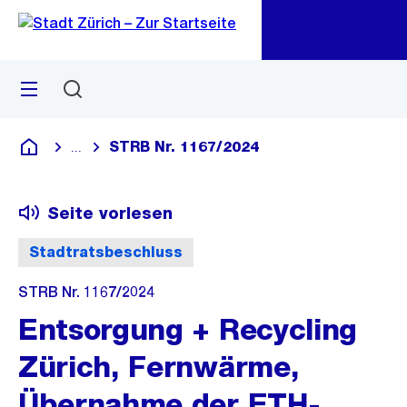
Zu
Zu
Sprunglink
Navigation
Menü
Suchen
M
öf
STRB Nr. 1167/2024
...
Blende alle Breadcrumbs ein
Deutsch
Seite vorlesen
Stadtratsbeschluss
STRB Nr. 1167/2024
Entsorgung + Recycling
Zürich, Fernwärme,
Übernahme der ETH-