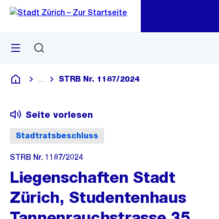
Zu
Zu
Sprunglink
Navigation
Menü
Suchen
M
öf
STRB Nr. 1187/2024
...
Blende alle Breadcrumbs ein
Deutsch
Seite vorlesen
Stadtratsbeschluss
STRB Nr. 1187/2024
Liegenschaften Stadt
Zürich, Studentenhaus
Tannenrauchstrasse 35,