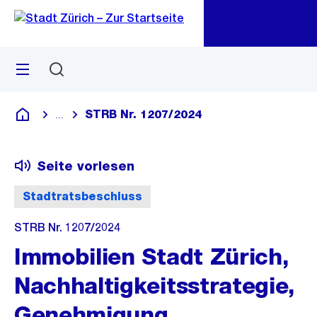
Zu
Zu
Sprunglink
Navigation
Menü
Suchen
M
öf
STRB Nr. 1207/2024
...
Blende alle Breadcrumbs ein
Deutsch
Seite vorlesen
Stadtratsbeschluss
STRB Nr. 1207/2024
Immobilien Stadt Zürich,
Nachhaltigkeitsstrategie,
Genehmigung