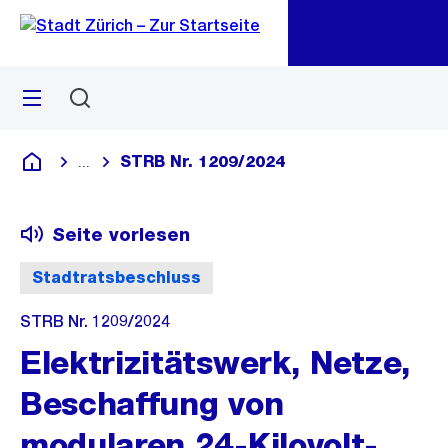
Zu
Zu
Sprunglink
Navigation
Menü
Suchen
M
öf
STRB Nr. 1209/2024
...
Blende alle Breadcrumbs ein
Deutsch
Seite vorlesen
Stadtratsbeschluss
STRB Nr. 1209/2024
Elektrizitätswerk, Netze,
Beschaffung von
modularen 24-Kilovolt-