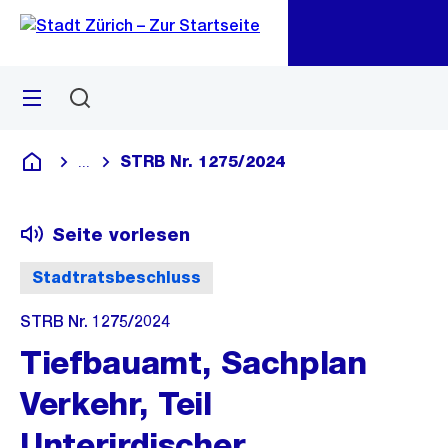
Zu
Zu
Sprunglink
Navigation
Menü
Suchen
M
öf
STRB Nr. 1275/2024
...
Blende alle Breadcrumbs ein
Deutsch
Seite vorlesen
Stadtratsbeschluss
STRB Nr. 1275/2024
Tiefbauamt, Sachplan
Verkehr, Teil
Unterirdischer