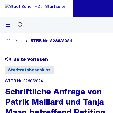
Zu
Zu
Sprunglink
Navigation
Menü
Suchen
M
öf
STRB Nr. 2286/2024
...
Blende alle Breadcrumbs ein
Deutsch
Seite vorlesen
Stadtratsbeschluss
STRB Nr. 2286/2024
Schriftliche Anfrage von
Patrik Maillard und Tanja
Maag betreffend Petition