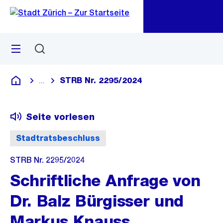
Zu
Zu
Sprunglink
Navigation
Menü
Suchen
M
öf
STRB Nr. 2295/2024
...
Blende alle Breadcrumbs ein
Deutsch
Seite vorlesen
Stadtratsbeschluss
STRB Nr. 2295/2024
Schriftliche Anfrage von
Dr. Balz Bürgisser und
Markus Knauss