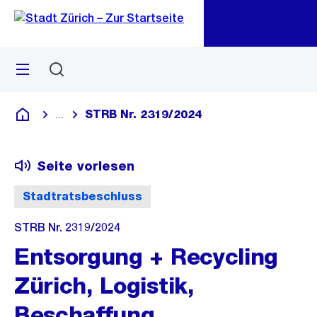
Zu
Zu
Sprunglink
Navigation
Menü
Suchen
M
öf
STRB Nr. 2319/2024
...
Blende alle Breadcrumbs ein
Deutsch
Seite vorlesen
Stadtratsbeschluss
STRB Nr. 2319/2024
Entsorgung + Recycling
Zürich, Logistik,
Beschaffung