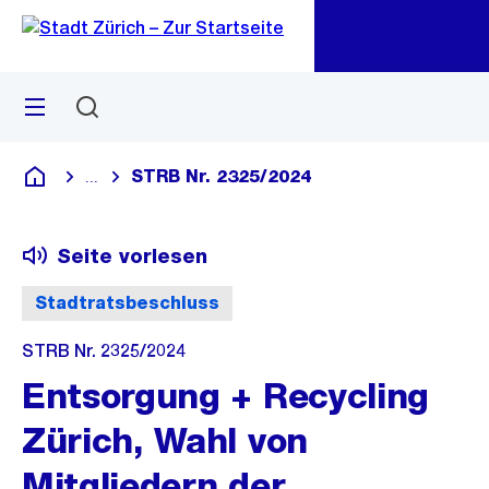
Zu
Zu
Sprunglink
Navigation
Menü
Suchen
M
öf
STRB Nr. 2325/2024
...
Blende alle Breadcrumbs ein
Deutsch
Seite vorlesen
Stadtratsbeschluss
STRB Nr. 2325/2024
Entsorgung + Recycling
Zürich, Wahl von
Mitgliedern der