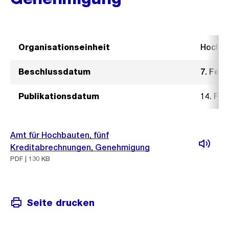
Organisationseinheit
Hochb
Beschlussdatum
7. Febr
Publikationsdatum
14. Feb
Amt für Hochbauten, fünf
Kreditabrechnungen, Genehmigung
PDF | 130 KB
Seite drucken