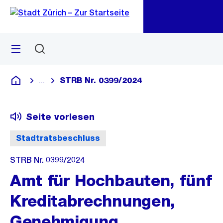
Zu
Zu
Sprunglink
Navigation
Menü
Suchen
M
öf
STRB Nr. 0399/2024
...
Blende alle Breadcrumbs ein
Deutsch
Seite vorlesen
Stadtratsbeschluss
STRB Nr. 0399/2024
Amt für Hochbauten, fünf
Kreditabrechnungen,
Genehmigung