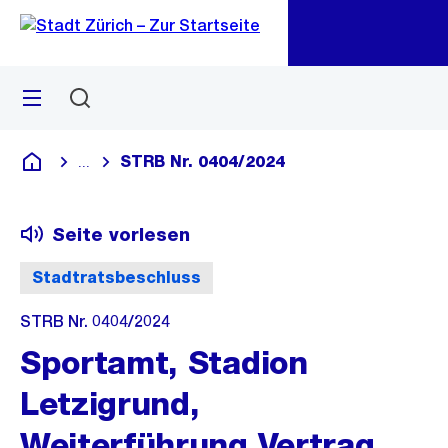
Zu
Zu
Sprunglink
Navigation
Menü
Suchen
M
öf
STRB Nr. 0404/2024
...
Blende alle Breadcrumbs ein
Deutsch
Seite vorlesen
Stadtratsbeschluss
STRB Nr. 0404/2024
Sportamt, Stadion
Letzigrund,
Weiterführung Vertrag