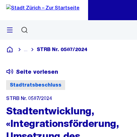
Zu
Zu
Sprunglink
Navigation
Menü
Suchen
M
öf
STRB Nr. 0587/2024
...
Blende alle Breadcrumbs ein
Deutsch
Seite vorlesen
Stadtratsbeschluss
STRB Nr. 0587/2024
Stadtentwicklung,
«Integrationsförderung,
Umsetzung des