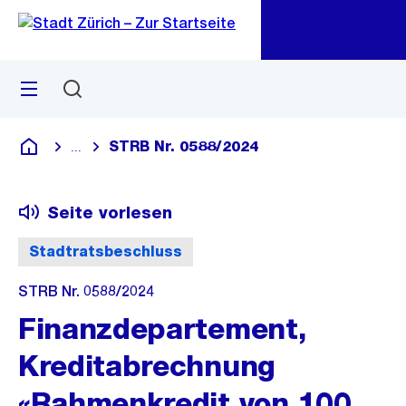
Zu
Zu
Sprunglink
Navigation
Menü
Suchen
M
öf
STRB Nr. 0588/2024
...
Blende alle Breadcrumbs ein
Deutsch
Seite vorlesen
Stadtratsbeschluss
STRB Nr. 0588/2024
Finanzdepartement,
Kreditabrechnung
«Rahmenkredit von 100