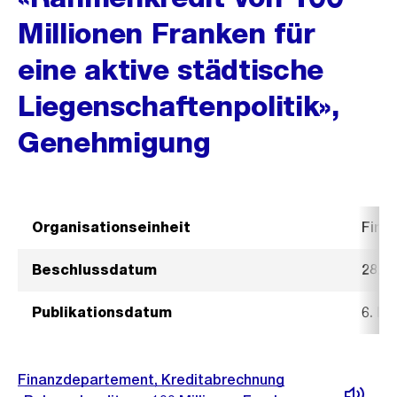
Millionen Franken für
eine aktive städtische
Liegenschaftenpolitik»,
Genehmigung
Organisationseinheit
Fina
Beschlussdatum
28. F
Publikationsdatum
6. Mä
Finanzdepartement, Kreditabrechnung