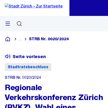
Zu
Zu
Sprunglink
Navigation
Menü
Suchen
M
öf
STRB Nr. 0020/2024
...
Blende alle Breadcrumbs ein
Deutsch
Seite vorlesen
Stadtratsbeschluss
STRB Nr. 0020/2024
Regionale
Verkehrskonferenz Zürich
(RVKZ), Wahl eines