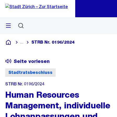
Zu
Zu
Sprunglink
Navigation
Menü
Suchen
M
öf
STRB Nr. 0196/2024
...
Blende alle Breadcrumbs ein
Deutsch
Seite vorlesen
Stadtratsbeschluss
STRB Nr. 0196/2024
Human Resources
Management, individuelle
Lohnanpassungen und