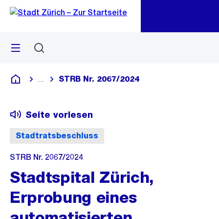
Zu
Zu
Sprunglink
Navigation
Menü
Suchen
M
öf
STRB Nr. 2067/2024
...
Blende alle Breadcrumbs ein
Deutsch
Seite vorlesen
Stadtratsbeschluss
STRB Nr. 2067/2024
Stadtspital Zürich,
Erprobung eines
automatisierten