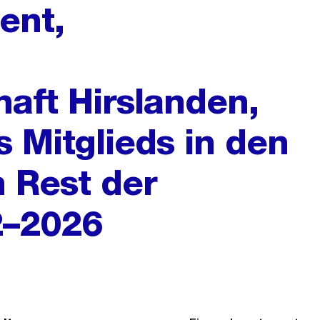
ent,
aft Hirslanden,
 Mitglieds in den
n Rest der
2–2026