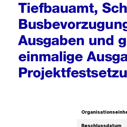
Tiefbauamt, Sch
Busbevorzugung
Ausgaben und 
einmalige Ausg
Projektfestsetz
Organisationseinhe
Beschlussdatum