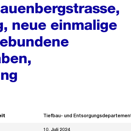
auenbergstrasse,
, neue einmalige
gebundene
aben,
ung
it
Tiefbau- und Entsorgungsdepartemen
10. Juli 2024