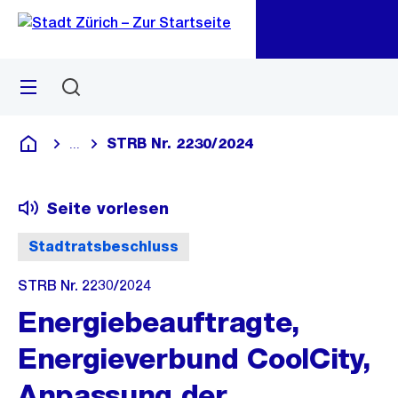
Zu
Zu
Sprunglink
Navigation
Menü
Suchen
M
öf
STRB Nr. 2230/2024
...
Blende alle Breadcrumbs ein
Deutsch
Seite vorlesen
Stadtratsbeschluss
STRB Nr. 2230/2024
Energiebeauftragte,
Energieverbund CoolCity,
Anpassung der