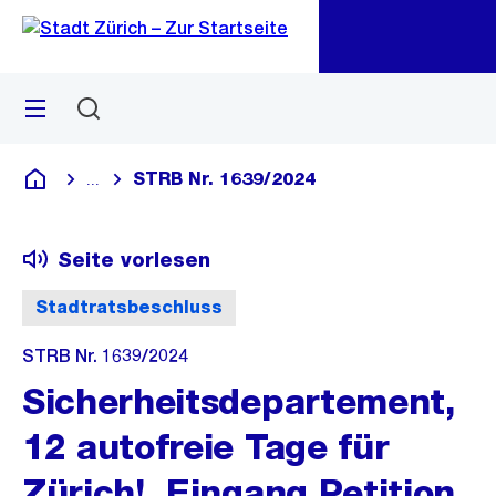
Zu
Zu
Sprunglink
Navigation
Menü
Suchen
M
öf
STRB Nr. 1639/2024
...
Blende alle Breadcrumbs ein
Deutsch
Seite vorlesen
Stadtratsbeschluss
STRB Nr. 1639/2024
Sicherheitsdepartement,
12 autofreie Tage für
Zürich!, Eingang Petition,