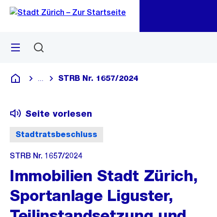
Zu
Zu
Sprunglink
Navigation
Menü
Suchen
M
öf
STRB Nr. 1657/2024
...
Blende alle Breadcrumbs ein
Deutsch
Seite vorlesen
Stadtratsbeschluss
STRB Nr. 1657/2024
Immobilien Stadt Zürich,
Sportanlage Liguster,
Teilinstandsetzung und