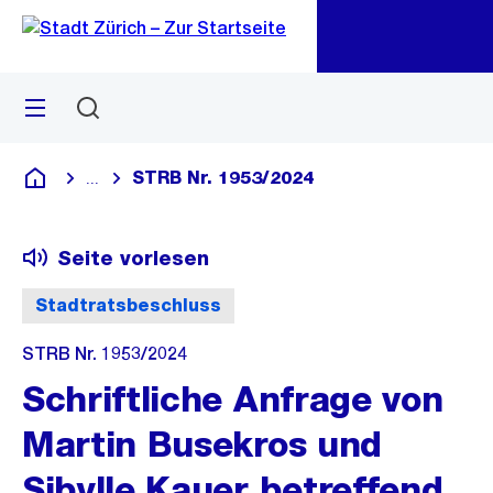
Zu
Zu
Sprunglink
Navigation
Menü
Suchen
M
öf
STRB Nr. 1953/2024
...
Blende alle Breadcrumbs ein
Deutsch
Seite vorlesen
Stadtratsbeschluss
STRB Nr. 1953/2024
Schriftliche Anfrage von
Martin Busekros und
Sibylle Kauer betreffend