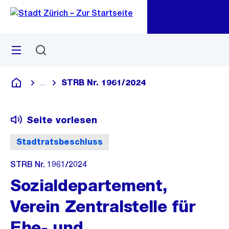
Zu
Zu
Sprunglink
Navigation
Menü
Suchen
M
öf
STRB Nr. 1961/2024
...
Blende alle Breadcrumbs ein
Deutsch
Seite vorlesen
Stadtratsbeschluss
STRB Nr. 1961/2024
Sozialdepartement,
Verein Zentralstelle für
Ehe- und