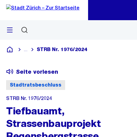
Zu
Zu
Sprunglink
Navigation
Menü
Suchen
M
öf
STRB Nr. 1976/2024
...
Blende alle Breadcrumbs ein
Deutsch
Seite vorlesen
Stadtratsbeschluss
STRB Nr. 1976/2024
Tiefbauamt,
Strassenbauprojekt
Regensbergstrasse,