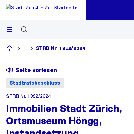
Zu
Zu
Sprunglink
Navigation
Menü
Suchen
M
öf
STRB Nr. 1982/2024
...
Blende alle Breadcrumbs ein
Deutsch
Seite vorlesen
Stadtratsbeschluss
STRB Nr. 1982/2024
Immobilien Stadt Zürich,
Ortsmuseum Höngg,
Instandsetzung,