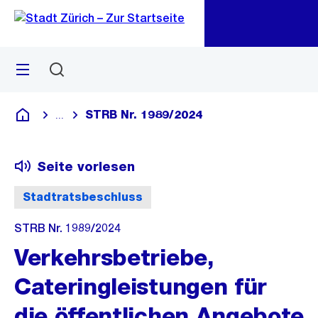
Zu
Zu
Sprunglink
Navigation
Menü
Suchen
M
öf
STRB Nr. 1989/2024
...
Blende alle Breadcrumbs ein
Deutsch
Seite vorlesen
Stadtratsbeschluss
STRB Nr. 1989/2024
Verkehrsbetriebe,
Cateringleistungen für
die öffentlichen Angebote