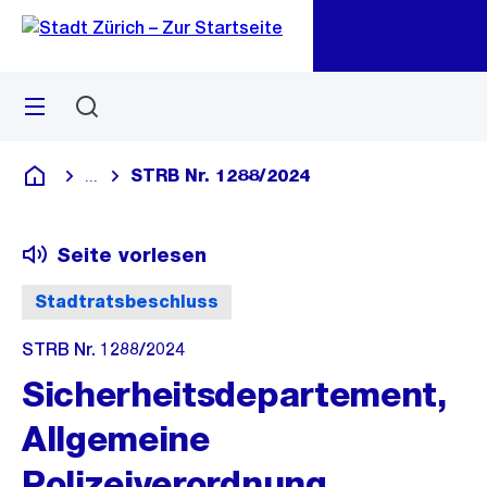
Zu
Zu
Sprunglink
Navigation
Menü
Suchen
M
öf
STRB Nr. 1288/2024
...
Blende alle Breadcrumbs ein
Deutsch
Seite vorlesen
Stadtratsbeschluss
STRB Nr. 1288/2024
Sicherheitsdepartement,
Allgemeine
Polizeiverordnung,