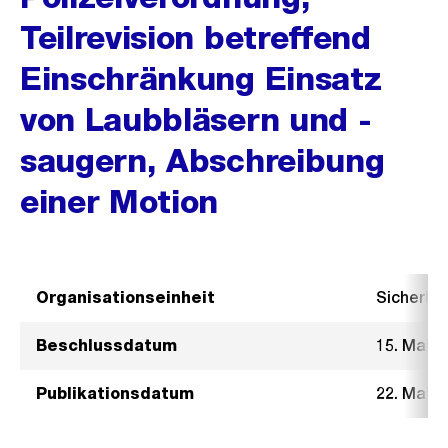
Teilrevision betreffend
Einschränkung Einsatz
von Laubbläsern und -
saugern, Abschreibung
einer Motion
Organisationseinheit
Sicherhe
Beschlussdatum
15. Mai 2
Publikationsdatum
22. Mai 2