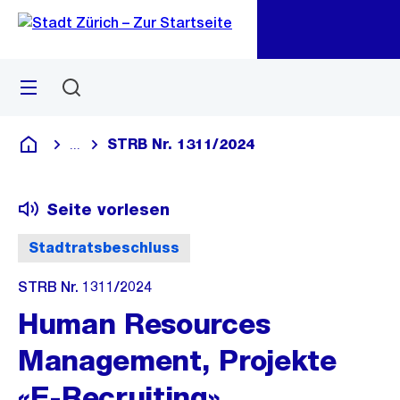
Zu
Zu
Sprunglink
Navigation
Menü
Suchen
M
öf
STRB Nr. 1311/2024
...
Blende alle Breadcrumbs ein
Deutsch
Seite vorlesen
Stadtratsbeschluss
STRB Nr. 1311/2024
Human Resources
Management, Projekte
«E-Recruiting»,