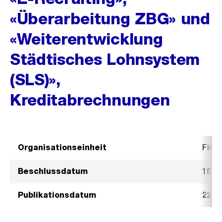
«Überarbeitung ZBG» und
«Weiterentwicklung
Städtisches Lohnsystem
(SLS)»,
Kreditabrechnungen
Organisationseinheit
Fina
Beschlussdatum
15. M
Publikationsdatum
22. M