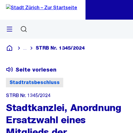
Zu
Zu
Sprunglink
Navigation
Menü
Suchen
M
öf
STRB Nr. 1345/2024
...
Blende alle Breadcrumbs ein
Deutsch
Seite vorlesen
Stadtratsbeschluss
STRB Nr. 1345/2024
Stadtkanzlei, Anordnung
Ersatzwahl eines
Mitglieds der