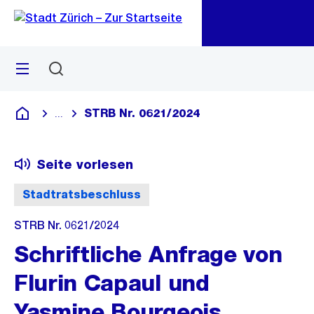
Zu
Zu
Sprunglink
Navigation
Menü
Suchen
M
öf
STRB Nr. 0621/2024
...
Blende alle Breadcrumbs ein
Deutsch
Seite vorlesen
Stadtratsbeschluss
STRB Nr. 0621/2024
Schriftliche Anfrage von
Flurin Capaul und
Yasmine Bourgeois