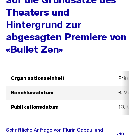
Theaters und
Hintergrund zur
abgesagten Premiere von
«Bullet Zen»
Organisationseinheit
Präsid
Beschlussdatum
6. Mär
Publikationsdatum
13. Mä
Schriftliche Anfrage von Flurin Capaul und