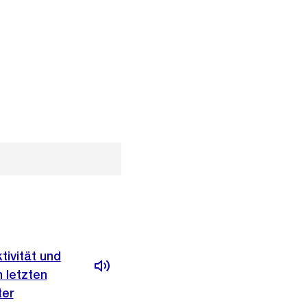
tivität und
 letzten
ter