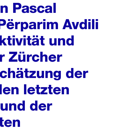
on Pascal
ërparim Avdili
ktivität und
r Zürcher
schätzung der
den letzten
 und der
ten