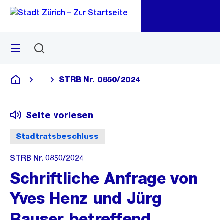
Zu
Zu
Sprunglink
Navigation
Menü
Suchen
M
öf
STRB Nr. 0850/2024
...
Blende alle Breadcrumbs ein
Deutsch
Seite vorlesen
Stadtratsbeschluss
STRB Nr. 0850/2024
Schriftliche Anfrage von
Yves Henz und Jürg
Rauser betreffend