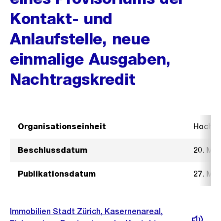
Kontakt- und
Anlaufstelle, neue
einmalige Ausgaben,
Nachtragskredit
Organisationseinheit
Hochb
Beschlussdatum
20. Mä
Publikationsdatum
27. Mä
Immobilien Stadt Zürich, Kasernenareal,