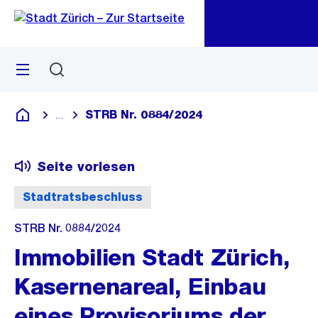
Zu
Zu
Sprunglink
Navigation
Menü
Suchen
M
öf
STRB Nr. 0884/2024
...
Blende alle Breadcrumbs ein
Deutsch
Seite vorlesen
Stadtratsbeschluss
STRB Nr. 0884/2024
Immobilien Stadt Zürich,
Kasernenareal, Einbau
eines Provisoriums der