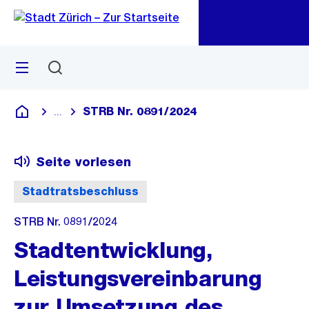
Zu
Zu
Sprunglink
Navigation
Menü
Suchen
M
öf
STRB Nr. 0891/2024
...
Blende alle Breadcrumbs ein
Deutsch
Seite vorlesen
Stadtratsbeschluss
STRB Nr. 0891/2024
Stadtentwicklung,
Leistungsvereinbarung
zur Umsetzung des