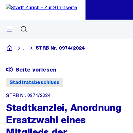
Zu
Zu
Sprunglink
Navigation
Menü
Suchen
M
öf
STRB Nr. 0974/2024
...
Blende alle Breadcrumbs ein
Deutsch
Seite vorlesen
Stadtratsbeschluss
STRB Nr. 0974/2024
Stadtkanzlei, Anordnung
Ersatzwahl eines
Mitglieds der