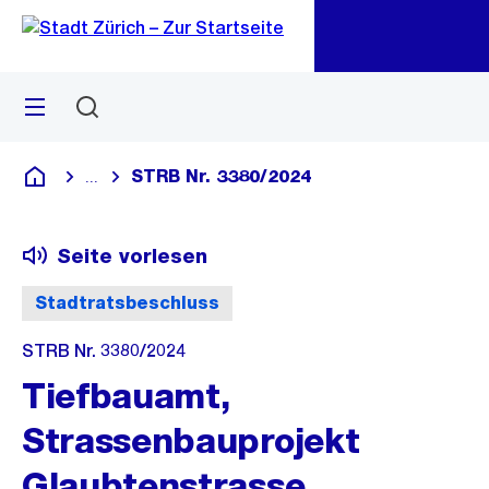
Zu
Zu
Sprunglink
Navigation
Menü
Suchen
M
öf
STRB Nr. 3380/2024
...
Blende alle Breadcrumbs ein
Deutsch
Seite vorlesen
Stadtratsbeschluss
STRB Nr. 3380/2024
Tiefbauamt,
Strassenbauprojekt
Glaubtenstrasse,