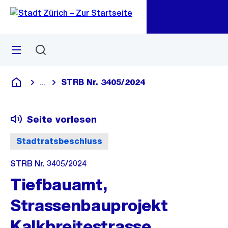
Zu
Zu
Sprunglink
Navigation
Menü
Suchen
M
öf
STRB Nr. 3405/2024
...
Blende alle Breadcrumbs ein
Deutsch
Seite vorlesen
Stadtratsbeschluss
STRB Nr. 3405/2024
Tiefbauamt,
Strassenbauprojekt
Kalkbreitestrasse,