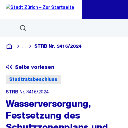
Zu
Zu
Sprunglink
Navigation
Menü
Suchen
M
öf
STRB Nr. 3416/2024
...
Blende alle Breadcrumbs ein
Deutsch
Seite vorlesen
Stadtratsbeschluss
STRB Nr. 3416/2024
Wasserversorgung,
Festsetzung des
Schutzzonenplans und